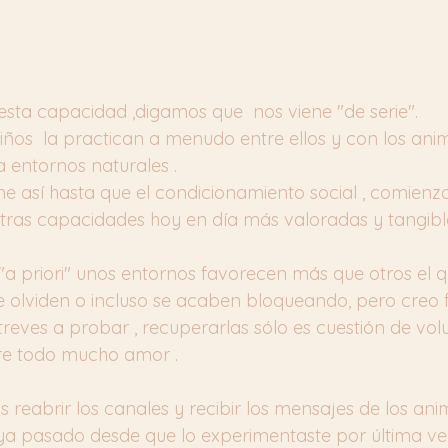
ta capacidad ,digamos que  nos viene "de serie". 
iños  la practican a menudo entre ellos y con los anima
a entornos naturales .
ne así hasta que el condicionamiento social , comienz
otras capacidades hoy en día más valoradas y tangibl
"a priori" unos entornos favorecen más que otros el q
 olviden o incluso se acaben bloqueando, pero creo 
reves a probar , recuperarlas sólo es cuestión de volu
re todo mucho amor .
eabrir los canales y recibir los mensajes de los anima
a pasado desde que lo experimentaste por última ve