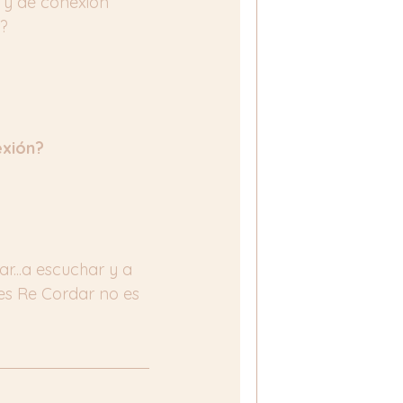
 y de conexión 
r?
exión?
...a escuchar y a 
s Re Cordar no es 