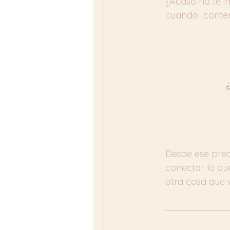
¿Acaso no te i
cuando  contem
¿
Desde ese prec
conectar lo q
otra cosa que 