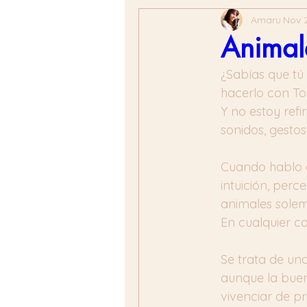
Amaru
Nov 2
Animal
¿Sabías que tú
hacerlo con To
Y no estoy ref
sonidos, gestos
Cuando hablo d
intuición, perc
animales solemo
En cualquier c
Se trata de una
aunque la buen
vivenciar de p