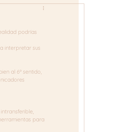
ealidad podrías 
 interpretar sus 
n al 6º sentido, 
unicadores 
ntransferible, 
herramientas para 