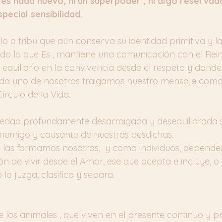
es nada nuevo, ni un superpoder , ni algo reservad
pecial sensibilidad.
o o tribu que aún conserva su identidad primitiva y la
odo lo que Es , mantiene una comunicación con el Rein
 equilibrio en la convivencia desde el respeto y dond
da uno de nosotros traigamos nuestro mensaje como
rculo de la Vida.
iedad profundamente desarraigada y desequilibrada se
nemigo y causante de nuestras desdichas.
 las formamos nosotros,  y como individuos, depender
ón de vivir desde el Amor, ese que acepta e incluye, o 
lo juzga, clasifica y separa.
 los animales , que viven en el presente continuo y pr