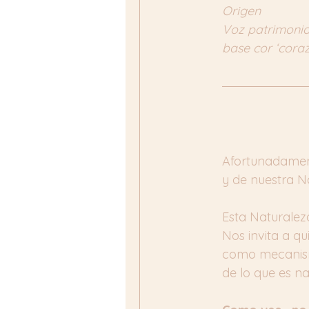
Origen
Voz patrimonial
base cor ‘coraz
Afortunadament
y de nuestra Na
Esta Naturaleza
Nos invita a q
como mecanism
de lo que es na