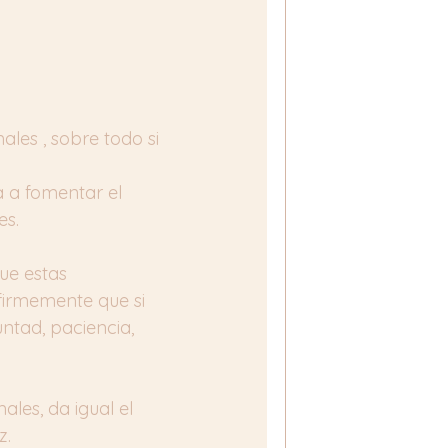
les , sobre todo si 
a a fomentar el 
es.
ue estas 
firmemente que si 
ntad, paciencia, 
les, da igual el 
z.