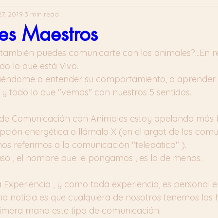
7, 2019
3 min read
es Maestros
 también puedes comunicarte con los animales?...En r
do lo que está Vivo.
iriéndome a entender su comportamiento, o aprender a
 y todo lo que "vemos" con nuestros 5 sentidos.
e Comunicación con Animales estoy apelando más bie
epción energética o llámalo X (en el argot de los com
s referirnos a la comunicación "telepática" ). 
aso , el nombre que le pongamos , es lo de menos. 
 Experiencia , y como toda experiencia, es personal e i
a noticia es que cualquiera de nosotros tenemos las 
rimera mano este tipo de comunicación.