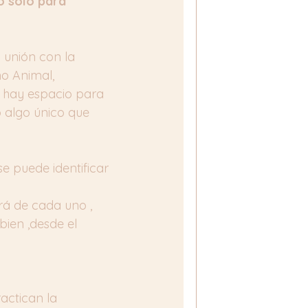
o sólo para 
 unión con la 
o Animal, 
e hay espacio para 
 algo único que 
 puede identificar 
á de cada uno , 
bien ,desde el 
actican la 