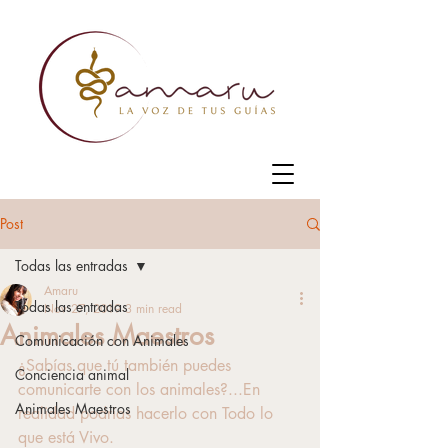
Post
Todas las entradas
Amaru
Todas las entradas
Nov 27, 2019
3 min read
Animales Maestros
Comunicación con Animales
¿Sabías que tú también puedes 
Conciencia animal
comunicarte con los animales?...En 
Animales Maestros
realidad podrías hacerlo con Todo lo 
que está Vivo.