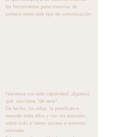
las herramientas para vivenciar de 
primera mano este tipo de comunicación.
Nacemos con esta capacidad ,digamos 
que  nos viene "de serie". 
De hecho, los niños  la practican a 
menudo entre ellos y con los animales , 
sobre todo si tienen acceso a entornos 
naturales .