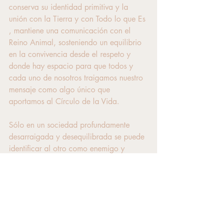
conserva su identidad primitiva y la 
unión con la Tierra y con Todo lo que Es 
, mantiene una comunicación con el 
Reino Animal, sosteniendo un equilibrio 
en la convivencia desde el respeto y 
donde hay espacio para que todos y 
cada uno de nosotros traigamos nuestro 
mensaje como algo único que 
aportamos al Círculo de la Vida.
Sólo en un sociedad profundamente 
desarraigada y desequilibrada se puede 
identificar al otro como enemigo y 
causante de nuestras desdichas.
Las sociedades las formamos nosotros,  
y como individuos, dependerá de cada 
uno , tomar la decisión de vivir desde el 
Amor, ese que acepta e incluye, o bien 
,desde el Miedo que todo lo juzga, 