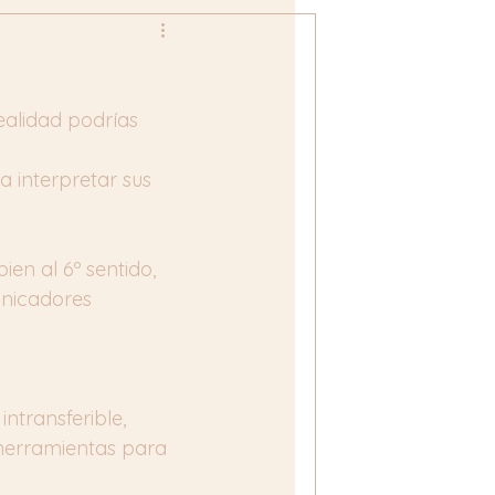
ealidad podrías 
 interpretar sus 
n al 6º sentido, 
unicadores 
ntransferible, 
herramientas para 