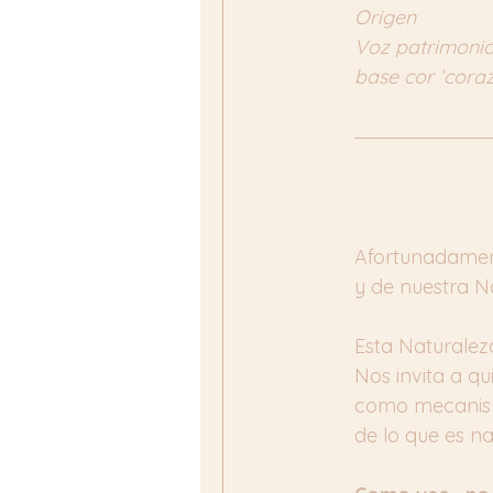
Origen
Voz patrimonial
base cor ‘coraz
Afortunadament
y de nuestra Na
Esta Naturaleza
Nos invita a q
como mecanism
de lo que es na