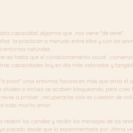
ta capacidad ,digamos que  nos viene "de serie". 
iños  la practican a menudo entre ellos y con los anima
a entornos naturales .
ne así hasta que el condicionamiento social , comienz
otras capacidades hoy en día más valoradas y tangibl
"a priori" unos entornos favorecen más que otros el q
 olviden o incluso se acaben bloqueando, pero creo 
reves a probar , recuperarlas sólo es cuestión de volu
re todo mucho amor .
eabrir los canales y recibir los mensajes de los anima
a pasado desde que lo experimentaste por última ve