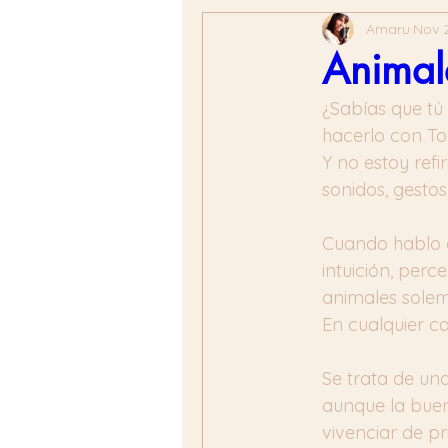
Amaru
Nov 2
Animal
¿Sabías que tú
hacerlo con To
Y no estoy ref
sonidos, gestos
Cuando hablo d
intuición, perc
animales solemo
En cualquier c
Se trata de una
aunque la buen
vivenciar de p