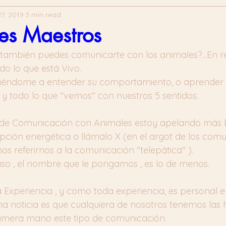
7, 2019
3 min read
es Maestros
 también puedes comunicarte con los animales?...En r
do lo que está Vivo.
iriéndome a entender su comportamiento, o aprender a
 y todo lo que "vemos" con nuestros 5 sentidos.
e Comunicación con Animales estoy apelando más bie
epción energética o llámalo X (en el argot de los com
s referirnos a la comunicación "telepática" ). 
aso , el nombre que le pongamos , es lo de menos. 
 Experiencia , y como toda experiencia, es personal e i
a noticia es que cualquiera de nosotros tenemos las 
rimera mano este tipo de comunicación.