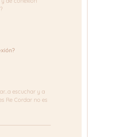
 y de conexión 
r?
exión?
...a escuchar y a 
s Re Cordar no es 