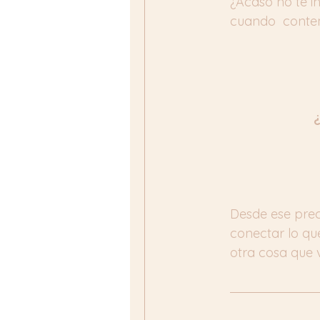
¿Acaso no te i
cuando  contem
¿
Desde ese prec
conectar lo q
otra cosa que 