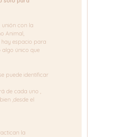
o sólo para 
 unión con la 
o Animal, 
e hay espacio para 
 algo único que 
 puede identificar 
á de cada uno , 
bien ,desde el 
actican la 