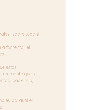
les , sobre todo si 
a a fomentar el 
es.
ue estas 
firmemente que si 
ntad, paciencia, 
les, da igual el 
z.