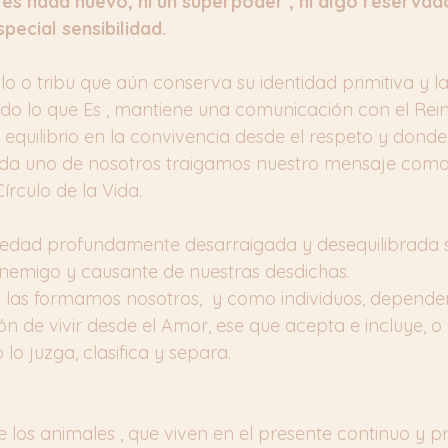
es nada nuevo, ni un superpoder , ni algo reservad
pecial sensibilidad.
o o tribu que aún conserva su identidad primitiva y la
odo lo que Es , mantiene una comunicación con el Rein
 equilibrio en la convivencia desde el respeto y dond
da uno de nosotros traigamos nuestro mensaje como
rculo de la Vida.
iedad profundamente desarraigada y desequilibrada se
nemigo y causante de nuestras desdichas.
 las formamos nosotros,  y como individuos, depender
ón de vivir desde el Amor, ese que acepta e incluye, o 
lo juzga, clasifica y separa.
 los animales , que viven en el presente continuo y pr